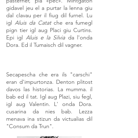
pasterner, pia «pec». Mintgaton
gidavel jeu el a purtar la lenna giu
dal clavau per il fiug dil furnel.
Lu
igl
Aluis da Catat
che era fumegl
pign tier igl aug Placi giu Curtins.
Epi igl
Aluis e la Silvia
da l'onda
Dora. Ed il Tumaisch dil vagner.
Secapescha che era ils "carschi"
eran d'impurtonza. Denton plitost
davos las historias. La mumma. il
bab ed il tat. Igl aug Plazi, siu fegl,
igl aug Valentin. L' onda Dora.
cusarina da nies bab. Lezza
menava ina stizun da victualias dil
"Consum da Trun".