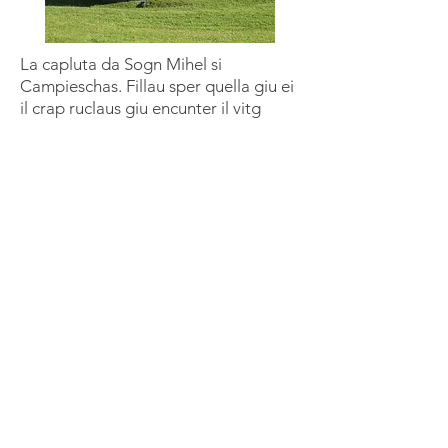
La capluta da Sogn Mihel si
Campieschas. Fillau sper quella giu ei
il crap ruclaus giu encunter il vitg
Die Kapelle St. Michael In
Campieschas. Knapp an ihr vorbei
rollte der
Stein vorbei
zum Dorf
hinunter.