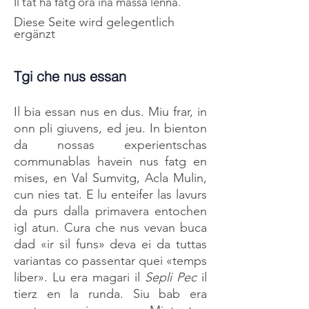
Il tat ha fatg ora ina massa lenna.
Diese Seite wird gelegentlich
ergänzt
Tgi che nus essan
Il
bia essan nus en dus. Miu frar, in
onn pli giuvens, ed jeu. In bienton
da nossas experientschas
communablas havein nus fatg en
mises, en Val Sumvitg, Acla Mulin,
cun nies tat. E lu enteifer las lavurs
da purs dalla primavera entochen
igl atun. Cura che nus vevan buca
dad «ir sil funs» deva ei da tuttas
variantas co passentar quei «temps
liber». Lu era magari il
Sepli Pec
il
tierz en la runda. Siu bab era